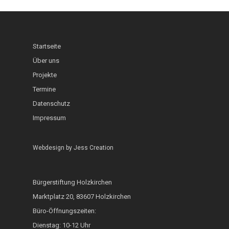
Schaufenster
Interkultureller Gar
Holzkirchner Blues
Lerncafé
Heimat & Umwelt
InKuGa
Jazztage
Geo-Lehrpfad Holzk
Abgeschlossen
Startseite
Sprachlernwerkstat
Offene Bühne
Café International
Über uns
Toms Treff Internat
Projekte
MarktCafé
Termine
Integration durch A
Datenschutz
Impressum
Bunte Bänke
Hoki isst bunt
Webdesign by
Jess Creation
ZAMMA Tanzen
Interkulturelle Woc
Bürgerstiftung Holzkirchen
Marktplatz 20, 83607 Holzkirchen
FOKUS
Büro-Öffnungszeiten:
Heimatkalender
Dienstag: 10-12 Uhr