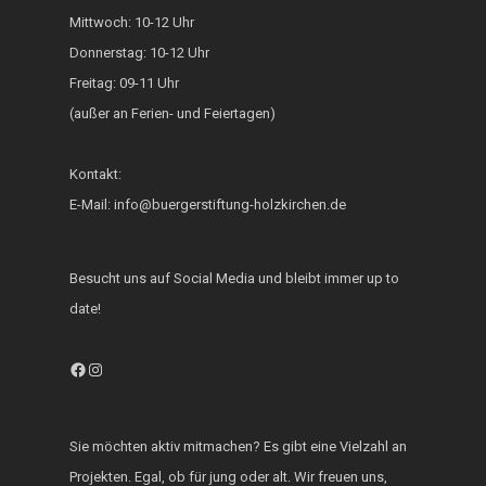
Mittwoch: 10-12 Uhr
Generationsbrücke
Donnerstag: 10-12 Uhr
Fest der Inklusion 
Freitag: 09-11 Uhr
Integration
(außer an Ferien- und Feiertagen)
KUKU im Lerncafé
Kontakt:
Die Bürgerstiftung
E-Mail: info@buergerstiftung-holzkirchen.de
engagiert sich für d
Ukraine
Besucht uns auf Social Media und bleibt immer up to
date!
Facebook
Instagram
Sie möchten aktiv mitmachen? Es gibt eine Vielzahl an
Projekten. Egal, ob für jung oder alt. Wir freuen uns,