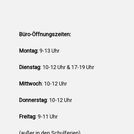
Heimatkalender
Generationsbrücke
Fest der Inklusion 
Büro-Öffnungszeiten:
Integration
Montag:
9-13 Uhr
KUKU im Lerncafé
Die Bürgerstiftung
Dienstag
: 10-12 Uhr & 17-19 Uhr
engagiert sich für d
Ukraine
Mittwoch
: 10-12 Uhr
Donnerstag
: 10-12 Uhr
Freitag
: 9-11 Uhr
(außer in den Schulferien)