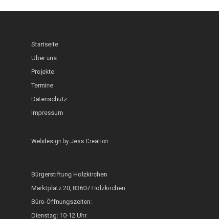
Schaufenster
Interkultureller Gar
Holzkirchner Blues
Lerncafé
Heimat & Umwelt
InKuGa
Jazztage
Geo-Lehrpfad Holzk
Abgeschlossen
Startseite
Sprachlernwerkstat
Offene Bühne
Café International
Über uns
Toms Treff Internat
Projekte
MarktCafé
Termine
Integration durch A
Datenschutz
Impressum
Bunte Bänke
Hoki isst bunt
Webdesign by
Jess Creation
ZAMMA Tanzen
Interkulturelle Woc
Bürgerstiftung Holzkirchen
Marktplatz 20, 83607 Holzkirchen
FOKUS
Büro-Öffnungszeiten:
Heimatkalender
Dienstag: 10-12 Uhr