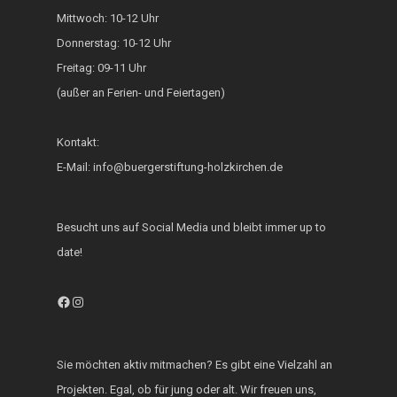
Mittwoch: 10-12 Uhr
Generationsbrücke
Donnerstag: 10-12 Uhr
Fest der Inklusion 
Freitag: 09-11 Uhr
Integration
(außer an Ferien- und Feiertagen)
KUKU im Lerncafé
Kontakt:
Die Bürgerstiftung
E-Mail: info@buergerstiftung-holzkirchen.de
engagiert sich für d
Ukraine
Besucht uns auf Social Media und bleibt immer up to
date!
Facebook
Instagram
Sie möchten aktiv mitmachen? Es gibt eine Vielzahl an
Projekten. Egal, ob für jung oder alt. Wir freuen uns,