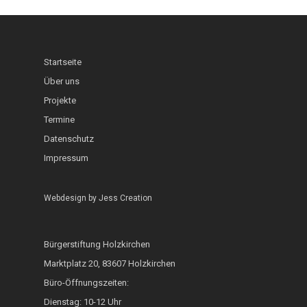
Schaufenster
Interkultureller Gar
Holzkirchner Blues
Lerncafé
Heimat & Umwelt
InKuGa
Jazztage
Geo-Lehrpfad Holzk
Abgeschlossen
Startseite
Sprachlernwerkstat
Offene Bühne
Café International
Über uns
Toms Treff Internat
Projekte
MarktCafé
Termine
Integration durch A
Datenschutz
Impressum
Bunte Bänke
Hoki isst bunt
Webdesign by
Jess Creation
ZAMMA Tanzen
Interkulturelle Woc
Bürgerstiftung Holzkirchen
Marktplatz 20, 83607 Holzkirchen
FOKUS
Büro-Öffnungszeiten:
Heimatkalender
Dienstag: 10-12 Uhr