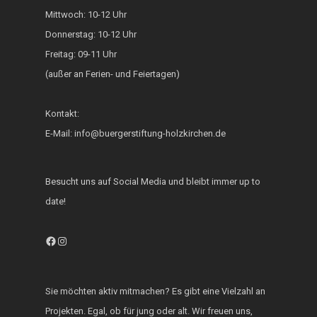
Mittwoch: 10-12 Uhr
Generationsbrücke
Donnerstag: 10-12 Uhr
Fest der Inklusion 
Freitag: 09-11 Uhr
Integration
(außer an Ferien- und Feiertagen)
KUKU im Lerncafé
Kontakt:
Die Bürgerstiftung
E-Mail: info@buergerstiftung-holzkirchen.de
engagiert sich für d
Ukraine
Besucht uns auf Social Media und bleibt immer up to
date!
Facebook
Instagram
Sie möchten aktiv mitmachen? Es gibt eine Vielzahl an
Projekten. Egal, ob für jung oder alt. Wir freuen uns,