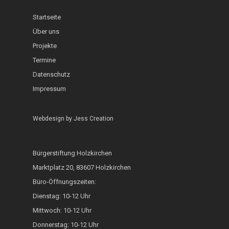
Schaufenster
Interkultureller Gar
Holzkirchner Blues
Lerncafé
Heimat & Umwelt
Startseite
InKuGa
Jazztage
Geo-Lehrpfad Holzk
Abgeschlossen
Über uns
Sprachlernwerkstat
Offene Bühne
Café International
Projekte
Toms Treff Internat
Termine
MarktCafé
Datenschutz
Integration durch A
Impressum
Bunte Bänke
Webdesign by
Jess Creation
Hoki isst bunt
ZAMMA Tanzen
Bürgerstiftung Holzkirchen
Interkulturelle Woc
Marktplatz 20, 83607 Holzkirchen
Büro-Öffnungszeiten:
FOKUS
Dienstag: 10-12 Uhr
Heimatkalender
Mittwoch: 10-12 Uhr
Donnerstag: 10-12 Uhr