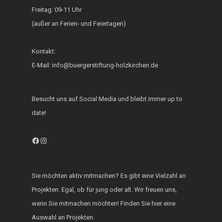
Generationsbrücke
Freitag: 09-11 Uhr
Fest der Inklusion 
(außer an Ferien- und Feiertagen)
Integration
Kontakt:
KUKU im Lerncafé
E-Mail: info@buergerstiftung-holzkirchen.de
Die Bürgerstiftung
engagiert sich für d
Besucht uns auf Social Media und bleibt immer up to
Ukraine
date!
Facebook
Instagram
Sie möchten aktiv mitmachen? Es gibt eine Vielzahl an
Projekten. Egal, ob für jung oder alt. Wir freuen uns,
wenn Sie mitmachen möchten! Finden Sie hier eine
Auswahl an Projekten.