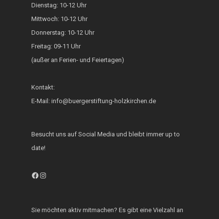
Dienstag: 10-12 Uhr
Generationsbrücke
Mittwoch: 10-12 Uhr
Donnerstag: 10-12 Uhr
Fest der Inklusion 
Freitag: 09-11 Uhr
Integration
(außer an Ferien- und Feiertagen)
KUKU im Lerncafé
Kontakt:
Die Bürgerstiftung
E-Mail: info@buergerstiftung-holzkirchen.de
engagiert sich für d
Ukraine
Besucht uns auf Social Media und bleibt immer up to
date!
Facebook
Instagram
Sie möchten aktiv mitmachen? Es gibt eine Vielzahl an