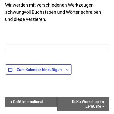
Wir werden mit verschiedenen Werkzeugen
schwungvoll Buchstaben und Wörter schreiben
und diese verzieren.
Zum Kalender hinzufügen
Veranstaltung-
«
Café International
KuKu Workshop im
Startseite
LernCafé
»
Navigation