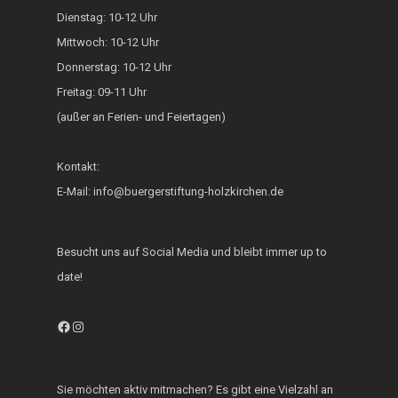
Dienstag: 10-12 Uhr
Bunte Bänke
Mittwoch: 10-12 Uhr
Hoki isst bunt
Donnerstag: 10-12 Uhr
Freitag: 09-11 Uhr
ZAMMA Tanzen
(außer an Ferien- und Feiertagen)
Interkulturelle Woc
FOKUS
Kontakt:
E-Mail: info@buergerstiftung-holzkirchen.de
Heimatkalender
Generationsbrücke
Besucht uns auf Social Media und bleibt immer up to
Fest der Inklusion 
date!
Integration
Facebook
Instagram
KUKU im Lerncafé
Die Bürgerstiftung
Sie möchten aktiv mitmachen? Es gibt eine Vielzahl an
engagiert sich für d