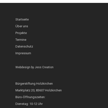
Schaufenster
Interkultureller Gar
Holzkirchner Blues
Lerncafé
Heimat & Umwelt
InKuGa
Jazztage
Geo-Lehrpfad Holzk
Abgeschlossen
Startseite
Sprachlernwerkstat
Offene Bühne
Über uns
Café International
Projekte
Toms Treff Internat
MarktCafé
Termine
Integration durch A
Datenschutz
Impressum
Bunte Bänke
Hoki isst bunt
Webdesign by
Jess Creation
ZAMMA Tanzen
Bürgerstiftung Holzkirchen
Interkulturelle Woc
Marktplatz 20, 83607 Holzkirchen
FOKUS
Büro-Öffnungszeiten:
Heimatkalender
Dienstag: 10-12 Uhr