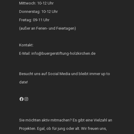
Mittwoch: 10-12 Uhr
Generationsbrücke
Donnerstag: 10-12 Uhr
Fest der Inklusion 
Freitag: 09-11 Uhr
Integration
(außer an Ferien- und Feiertagen)
KUKU im Lerncafé
Kontakt:
Die Bürgerstiftung
E-Mail: info@buergerstiftung-holzkirchen.de
engagiert sich für d
Ukraine
Besucht uns auf Social Media und bleibt immer up to
date!
Facebook
Instagram
Sie möchten aktiv mitmachen? Es gibt eine Vielzahl an
Projekten. Egal, ob für jung oder alt. Wir freuen uns,