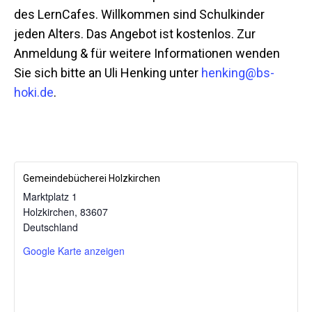
des LernCafes. Willkommen sind Schulkinder
jeden Alters. Das Angebot ist kostenlos. Zur
Anmeldung & für weitere Informationen wenden
Sie sich bitte an Uli Henking unter
henking@bs-
hoki.de
.
Gemeindebücherei Holzkirchen
Marktplatz 1
Holzkirchen
,
83607
Mit dem
Deutschland
Laden der
Karte
Google Karte anzeigen
akzeptieren
Sie die
Datenschutzerklärung
von