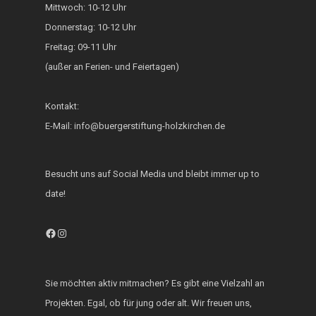
Mittwoch: 10-12 Uhr
Generationsbrücke
Donnerstag: 10-12 Uhr
Fest der Inklusion 
Freitag: 09-11 Uhr
Integration
(außer an Ferien- und Feiertagen)
KUKU im Lerncafé
Kontakt:
Die Bürgerstiftung
E-Mail: info@buergerstiftung-holzkirchen.de
engagiert sich für d
Ukraine
Besucht uns auf Social Media und bleibt immer up to
date!
Facebook
Instagram
Sie möchten aktiv mitmachen? Es gibt eine Vielzahl an
Projekten. Egal, ob für jung oder alt. Wir freuen uns,