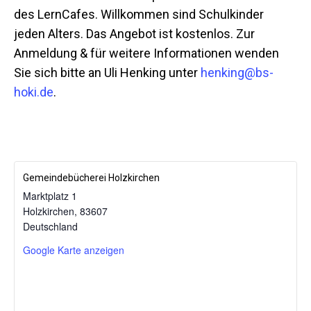
des LernCafes. Willkommen sind Schulkinder
jeden Alters. Das Angebot ist kostenlos. Zur
Anmeldung & für weitere Informationen wenden
Sie sich bitte an Uli Henking unter
henking@bs-
hoki.de
.
Gemeindebücherei Holzkirchen
Marktplatz 1
Holzkirchen
,
83607
Mit dem
Deutschland
Laden der
Karte
Google Karte anzeigen
akzeptieren
Sie die
Datenschutzerklärung
von