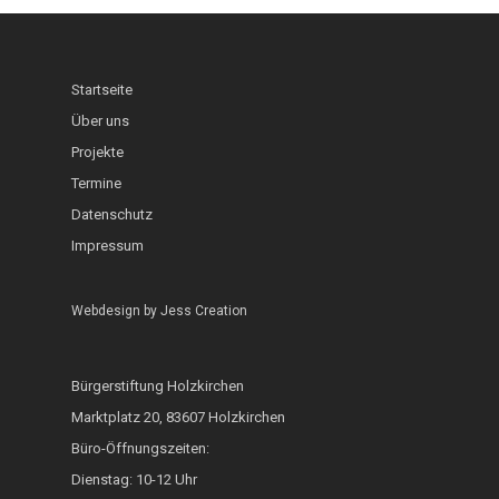
Schaufenster
Interkultureller Gar
Holzkirchner Blues
Lerncafé
Heimat & Umwelt
InKuGa
Jazztage
Geo-Lehrpfad Holzk
Abgeschlossen
Startseite
Sprachlernwerkstat
Offene Bühne
Über uns
Café International
Projekte
Toms Treff Internat
MarktCafé
Termine
Integration durch A
Datenschutz
Impressum
Bunte Bänke
Hoki isst bunt
Webdesign by
Jess Creation
ZAMMA Tanzen
Bürgerstiftung Holzkirchen
Interkulturelle Woc
Marktplatz 20, 83607 Holzkirchen
FOKUS
Büro-Öffnungszeiten:
Heimatkalender
Dienstag: 10-12 Uhr