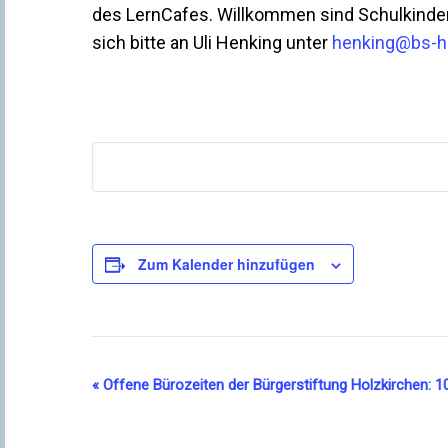
des LernCafes. Willkommen sind Schulkinder
sich bitte an Uli Henking unter
henking@bs-h
Zum Kalender hinzufügen
Veranstaltung-
«
Offene Bürozeiten der Bürgerstiftung Holzkirchen: 1
Navigation