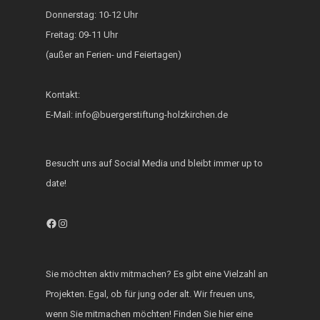
Generationsbrücke
Donnerstag: 10-12 Uhr
Freitag: 09-11 Uhr
Fest der Inklusion 
(außer an Ferien- und Feiertagen)
Integration
KUKU im Lerncafé
Kontakt:
Die Bürgerstiftung
E-Mail: info@buergerstiftung-holzkirchen.de
engagiert sich für d
Ukraine
Besucht uns auf Social Media und bleibt immer up to
date!
Facebook
Instagram
Sie möchten aktiv mitmachen? Es gibt eine Vielzahl an
Projekten. Egal, ob für jung oder alt. Wir freuen uns,
wenn Sie mitmachen möchten! Finden Sie hier eine