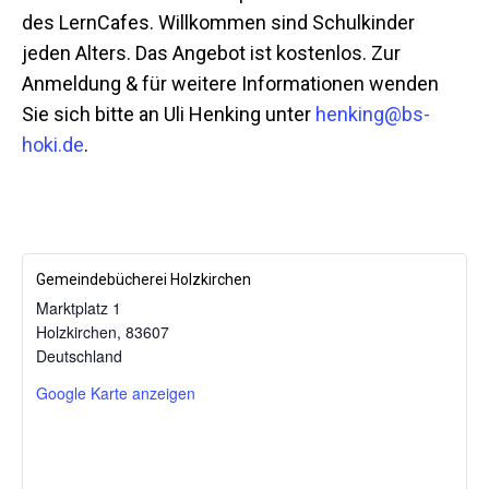
des LernCafes. Willkommen sind Schulkinder
jeden Alters. Das Angebot ist kostenlos. Zur
Anmeldung & für weitere Informationen wenden
Sie sich bitte an Uli Henking unter
henking@bs-
hoki.de
.
Gemeindebücherei Holzkirchen
Marktplatz 1
Holzkirchen
,
83607
Mit dem
Deutschland
Laden der
Karte
Google Karte anzeigen
akzeptieren
Sie die
Datenschutzerklärung
von