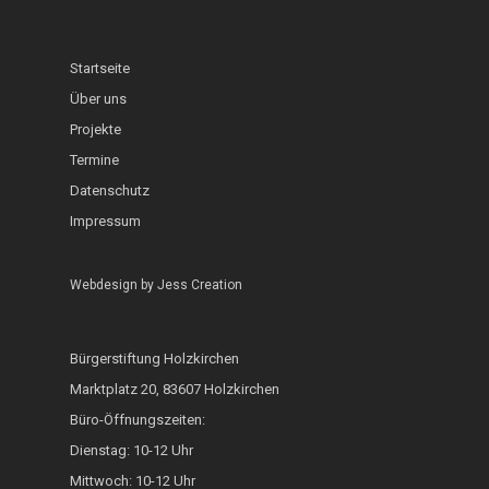
Schaufenster
Interkultureller Gar
Holzkirchner Blues
Lerncafé
Heimat & Umwelt
InKuGa
Jazztage
Geo-Lehrpfad Holzk
Abgeschlossen
Startseite
Sprachlernwerkstat
Offene Bühne
Über uns
Café International
Projekte
Toms Treff Internat
MarktCafé
Termine
Datenschutz
Integration durch A
Impressum
Bunte Bänke
Hoki isst bunt
Webdesign by
Jess Creation
ZAMMA Tanzen
Bürgerstiftung Holzkirchen
Interkulturelle Woc
Marktplatz 20, 83607 Holzkirchen
FOKUS
Büro-Öffnungszeiten:
Dienstag: 10-12 Uhr
Heimatkalender
Mittwoch: 10-12 Uhr