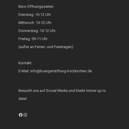
Heimatkalender
Büro-Öffnungszeiten:
Dienstag: 10-12 Uhr
Generationsbrücke
Mittwoch: 10-12 Uhr
Fest der Inklusion 
Donnerstag: 10-12 Uhr
Integration
Freitag: 09-11 Uhr
(außer an Ferien- und Feiertagen)
KUKU im Lerncafé
Die Bürgerstiftung
Kontakt:
engagiert sich für d
E-Mail: info@buergerstiftung-holzkirchen.de
Ukraine
Besucht uns auf Social Media und bleibt immer up to
date!
Facebook
Instagram