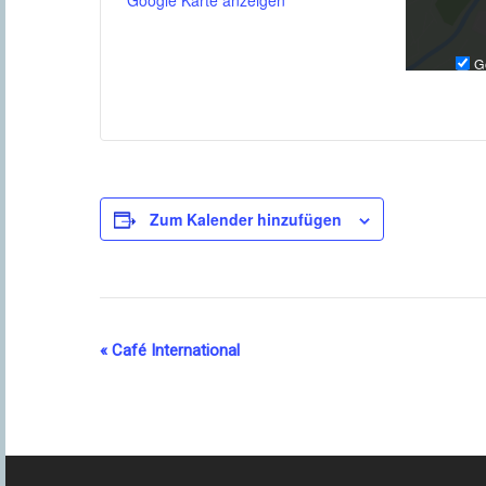
Google Karte anzeigen
G
Zum Kalender hinzufügen
Veranstaltung-
«
Café International
Navigation