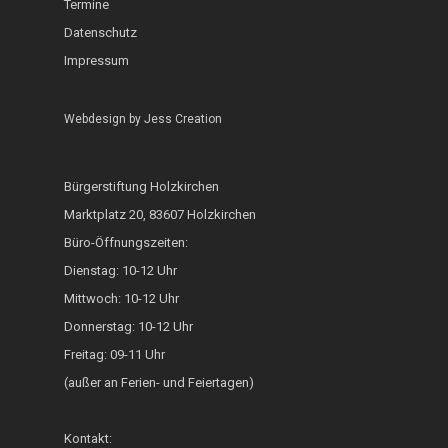
Termine
ZAMMA Tanzen
Datenschutz
Interkulturelle Woc
Impressum
FOKUS
Webdesign by
Jess Creation
Heimatkalender
Generationsbrücke
Bürgerstiftung Holzkirchen
Fest der Inklusion 
Marktplatz 20, 83607 Holzkirchen
Integration
Büro-Öffnungszeiten:
Dienstag: 10-12 Uhr
KUKU im Lerncafé
Mittwoch: 10-12 Uhr
Die Bürgerstiftung
Donnerstag: 10-12 Uhr
engagiert sich für d
Freitag: 09-11 Uhr
Ukraine
(außer an Ferien- und Feiertagen)
Kontakt: