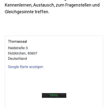
Kennenlernen, Austausch, zum Fragenstellen und
Gleichgesinnte treffen.
Thomassaal
Haidstraße 3
Holzkirchen
,
83607
Mit dem
Deutschland
Laden der
Karte
Google Karte anzeigen
akzeptieren
Sie die
Datenschutzerklärung
von
Google.
Mehr
erfahren