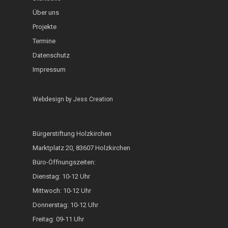
InKuGa
Jazztage
Über uns
Geo-Lehrpfad Holzk
Abgeschlossen
Projekte
Sprachlernwerkstat
Offene Bühne
Café International
Termine
Toms Treff Internat
MarktCafé
Datenschutz
Impressum
Integration durch A
Bunte Bänke
Webdesign by
Jess Creation
Hoki isst bunt
Bürgerstiftung Holzkirchen
ZAMMA Tanzen
Marktplatz 20, 83607 Holzkirchen
Interkulturelle Woc
Büro-Öffnungszeiten:
Dienstag: 10-12 Uhr
FOKUS
Mittwoch: 10-12 Uhr
Heimatkalender
Donnerstag: 10-12 Uhr
Generationsbrücke
Freitag: 09-11 Uhr