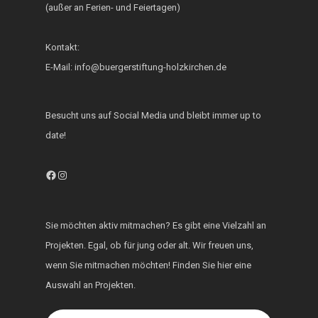
(außer an Ferien- und Feiertagen)
Fest der Inklusion 
Integration
Kontakt:
KUKU im Lerncafé
E-Mail: info@buergerstiftung-holzkirchen.de
Die Bürgerstiftung
engagiert sich für d
Besucht uns auf Social Media und bleibt immer up to
Ukraine
date!
Facebook
Instagram
Sie möchten aktiv mitmachen? Es gibt eine Vielzahl an
Projekten. Egal, ob für jung oder alt. Wir freuen uns,
wenn Sie mitmachen möchten! Finden Sie hier eine
Auswahl an Projekten.