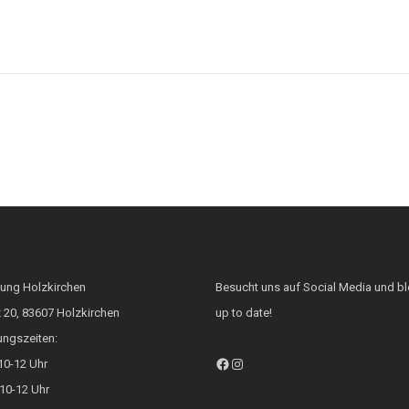
tung Holzkirchen
Besucht uns auf Social Media und bl
 20, 83607 Holzkirchen
up to date!
ungszeiten:
Facebook
Instagram
10-12 Uhr
10-12 Uhr