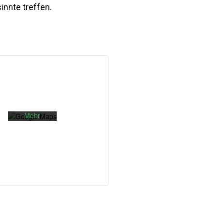
nnte treffen.
Mit dem
Laden der
Karte
akzeptieren
Sie die
Datenschutzerklärung
von
Google.
Mehr
erfahren
Karte
laden
Google
Maps immer
entsperren