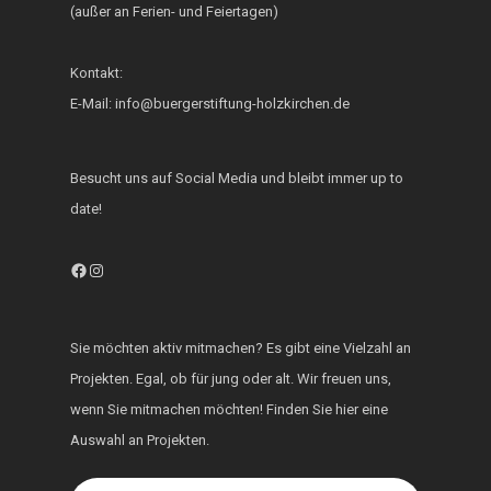
(außer an Ferien- und Feiertagen)
Fest der Inklusion 
Integration
Kontakt:
KUKU im Lerncafé
E-Mail: info@buergerstiftung-holzkirchen.de
Die Bürgerstiftung
engagiert sich für d
Besucht uns auf Social Media und bleibt immer up to
Ukraine
date!
Facebook
Instagram
Sie möchten aktiv mitmachen? Es gibt eine Vielzahl an
Projekten. Egal, ob für jung oder alt. Wir freuen uns,
wenn Sie mitmachen möchten! Finden Sie hier eine
Auswahl an Projekten.