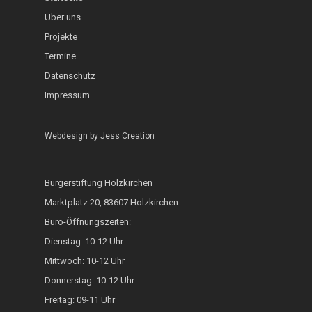
InKuGa
Jazztage
Über uns
Geo-Lehrpfad Holzk
Abgeschlossen
Projekte
Sprachlernwerkstat
Offene Bühne
Café International
Termine
Toms Treff Internat
MarktCafé
Datenschutz
Impressum
Integration durch A
Bunte Bänke
Webdesign by
Jess Creation
Hoki isst bunt
Bürgerstiftung Holzkirchen
ZAMMA Tanzen
Marktplatz 20, 83607 Holzkirchen
Interkulturelle Woc
Büro-Öffnungszeiten:
Dienstag: 10-12 Uhr
FOKUS
Mittwoch: 10-12 Uhr
Heimatkalender
Donnerstag: 10-12 Uhr
Generationsbrücke
Freitag: 09-11 Uhr