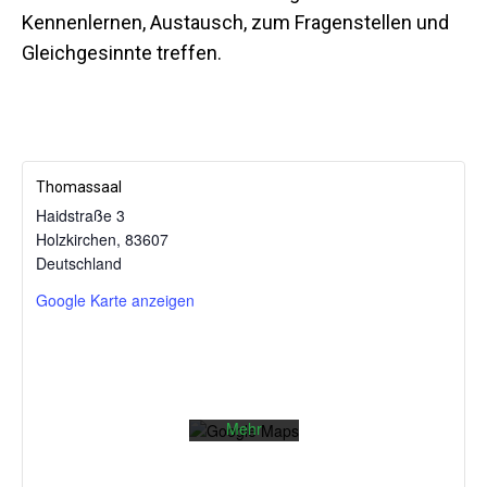
Kennenlernen, Austausch, zum Fragenstellen und
Gleichgesinnte treffen.
Thomassaal
Haidstraße 3
Holzkirchen
,
83607
Mit dem
Deutschland
Laden der
Karte
Google Karte anzeigen
akzeptieren
Sie die
Datenschutzerklärung
von
Google.
Mehr
erfahren