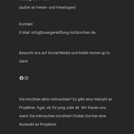
(außer an Ferien- und Feiertagen)
Fest der Inklusion 
Integration
Kontakt:
KUKU im Lerncafé
E-Mail: info@buergerstiftung-holzkirchen.de
Die Bürgerstiftung
engagiert sich für d
Besucht uns auf Social Media und bleibt immer up to
Ukraine
date!
Facebook
Instagram
Sie möchten aktiv mitmachen? Es gibt eine Vielzahl an
Projekten. Egal, ob für jung oder alt. Wir freuen uns,
wenn Sie mitmachen möchten! Finden Sie hier eine
Auswahl an Projekten.