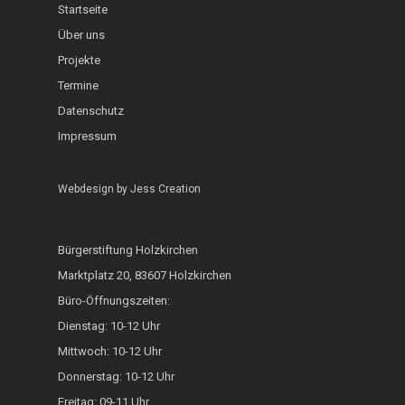
Startseite
InKuGa
Jazztage
Geo-Lehrpfad Holzk
Abgeschlossen
Über uns
Sprachlernwerkstat
Offene Bühne
Projekte
Café International
Termine
Toms Treff Internat
MarktCafé
Datenschutz
Impressum
Integration durch A
Bunte Bänke
Webdesign by
Jess Creation
Hoki isst bunt
ZAMMA Tanzen
Bürgerstiftung Holzkirchen
Marktplatz 20, 83607 Holzkirchen
Interkulturelle Woc
Büro-Öffnungszeiten:
FOKUS
Dienstag: 10-12 Uhr
Mittwoch: 10-12 Uhr
Heimatkalender
Donnerstag: 10-12 Uhr
Generationsbrücke
Freitag: 09-11 Uhr