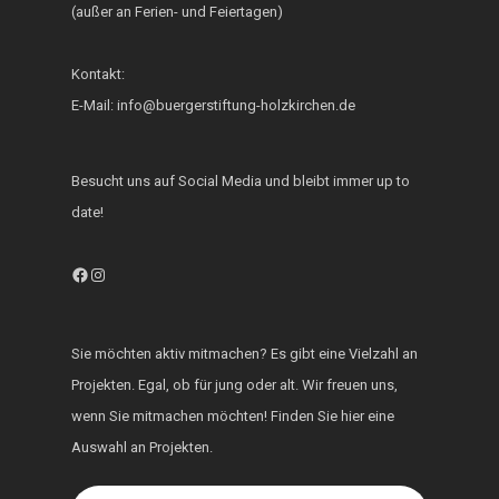
(außer an Ferien- und Feiertagen)
Fest der Inklusion 
Integration
Kontakt:
KUKU im Lerncafé
E-Mail: info@buergerstiftung-holzkirchen.de
Die Bürgerstiftung
engagiert sich für d
Besucht uns auf Social Media und bleibt immer up to
Ukraine
date!
Facebook
Instagram
Sie möchten aktiv mitmachen? Es gibt eine Vielzahl an
Projekten. Egal, ob für jung oder alt. Wir freuen uns,
wenn Sie mitmachen möchten! Finden Sie hier eine
Auswahl an Projekten.