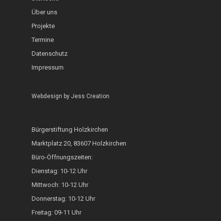
InKuGa
Jazztage
Über uns
Geo-Lehrpfad Holzk
Abgeschlossen
Projekte
Sprachlernwerkstat
Offene Bühne
Café International
Termine
Toms Treff Internat
MarktCafé
Datenschutz
Impressum
Integration durch A
Bunte Bänke
Webdesign by
Jess Creation
Hoki isst bunt
Bürgerstiftung Holzkirchen
ZAMMA Tanzen
Marktplatz 20, 83607 Holzkirchen
Interkulturelle Woc
Büro-Öffnungszeiten:
Dienstag: 10-12 Uhr
FOKUS
Mittwoch: 10-12 Uhr
Heimatkalender
Donnerstag: 10-12 Uhr
Generationsbrücke
Freitag: 09-11 Uhr