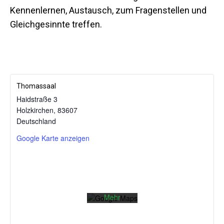
Kennenlernen, Austausch, zum Fragenstellen und
Gleichgesinnte treffen.
Thomassaal
Haidstraße 3
Holzkirchen
,
83607
Mit dem
Deutschland
Laden der
Karte
Google Karte anzeigen
akzeptieren
Sie die
Datenschutzerklärung
von
Google.
Mehr
erfahren