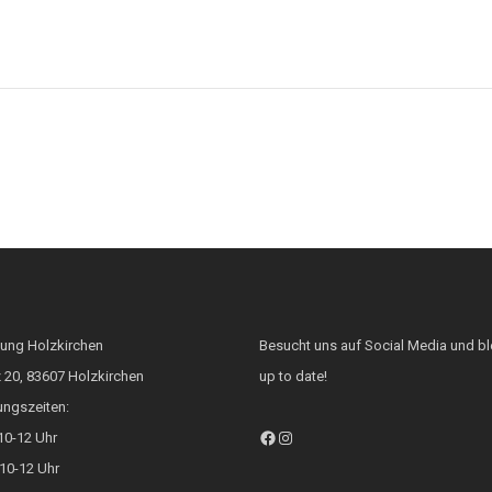
tung Holzkirchen
Besucht uns auf Social Media und bl
 20, 83607 Holzkirchen
up to date!
ungszeiten:
Facebook
Instagram
10-12 Uhr
10-12 Uhr