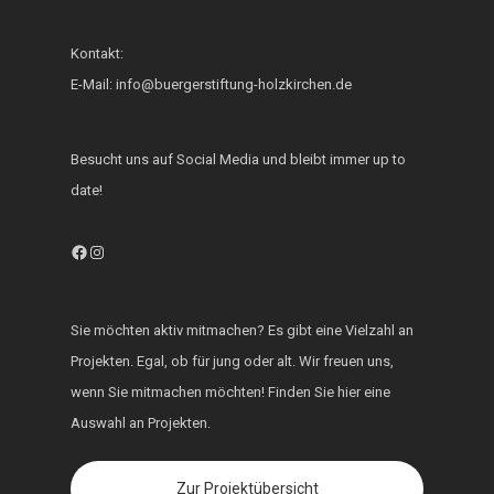
Fest der Inklusion 
Integration
Kontakt:
E-Mail: info@buergerstiftung-holzkirchen.de
KUKU im Lerncafé
Die Bürgerstiftung
Besucht uns auf Social Media und bleibt immer up to
engagiert sich für d
date!
Ukraine
Facebook
Instagram
Sie möchten aktiv mitmachen? Es gibt eine Vielzahl an
Projekten. Egal, ob für jung oder alt. Wir freuen uns,
wenn Sie mitmachen möchten! Finden Sie hier eine
Auswahl an Projekten.
Zur Projektübersicht