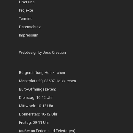
InKuGa
Jazztage
Über uns
Geo-Lehrpfad Holzk
Abgeschlossen
Projekte
Sprachlernwerkstat
Offene Bühne
Café International
Termine
Toms Treff Internat
Datenschutz
MarktCafé
Impressum
Integration durch A
Webdesign by
Jess Creation
Bunte Bänke
Hoki isst bunt
Bürgerstiftung Holzkirchen
ZAMMA Tanzen
Marktplatz 20, 83607 Holzkirchen
Interkulturelle Woc
Büro-Öffnungszeiten:
Dienstag: 10-12 Uhr
FOKUS
Mittwoch: 10-12 Uhr
Heimatkalender
Donnerstag: 10-12 Uhr
Freitag: 09-11 Uhr
Generationsbrücke
(außer an Ferien- und Feiertagen)