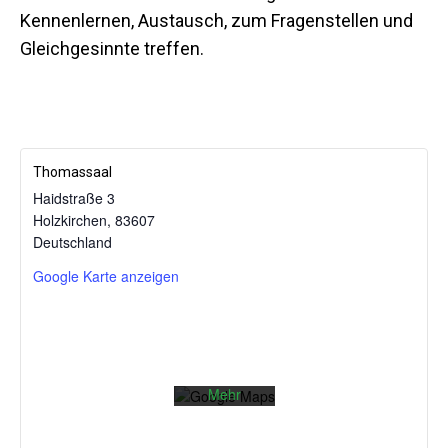
Kennenlernen, Austausch, zum Fragenstellen und
Gleichgesinnte treffen.
Thomassaal
Haidstraße 3
Holzkirchen
,
83607
Mit dem
Deutschland
Laden der
Karte
Google Karte anzeigen
akzeptieren
Sie die
Datenschutzerklärung
von
Google.
Mehr
erfahren