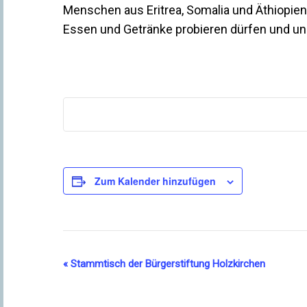
Menschen aus Eritrea, Somalia und Äthiopien w
Essen und Getränke probieren dürfen und uns
Zum Kalender hinzufügen
Veranstaltung-
«
Stammtisch der Bürgerstiftung Holzkirchen
Navigation