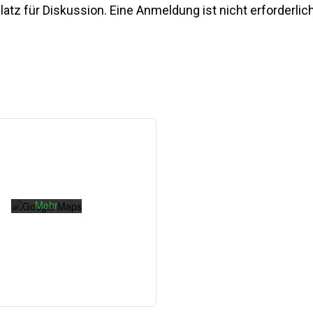
atz für Diskussion. Eine Anmeldung ist nicht erforderlich
Mit dem
Laden der
Karte
akzeptieren
Sie die
Datenschutzerklärung
von
Google.
Mehr
erfahren
Karte
laden
Google
Maps immer