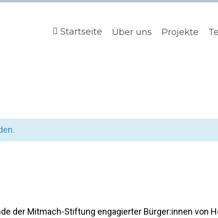
Startseite
Über uns
Projekte
T
den.
e der Mitmach-Stiftung engagierter Bürger:innen von Ho