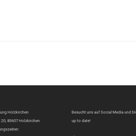
entsperren
tung Holzkirchen
Besucht uns auf Social Media und bl
 20, 83607 Holzkirchen
up to date!
ungszeiten: