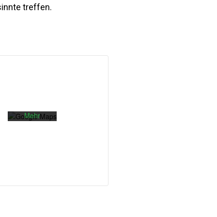
nnte treffen.
Mit dem
Laden der
Karte
akzeptieren
Sie die
Datenschutzerklärung
von
Google.
Mehr
erfahren
Karte
laden
Google
Maps immer
entsperren