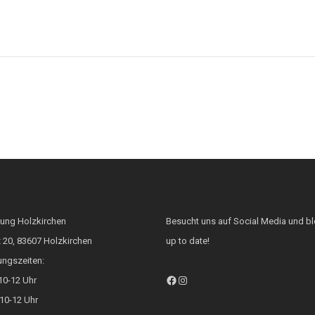
tung Holzkirchen
Besucht uns auf Social Media und bl
 20, 83607 Holzkirchen
up to date!
ungszeiten:
Facebook
Instagram
10-12 Uhr
10-12 Uhr