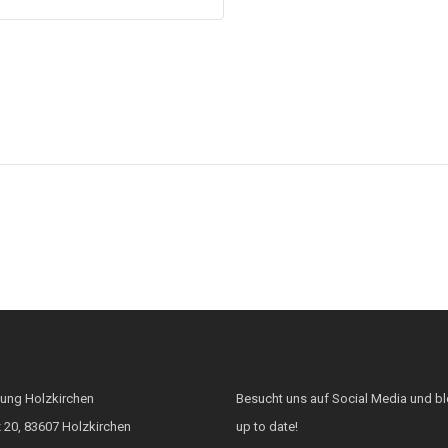
tung Holzkirchen
Besucht uns auf Social Media und bl
 20, 83607 Holzkirchen
up to date!