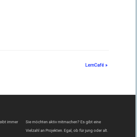
LernCafé
»
eibt immer
Sie möchten aktiv mitmachen? Es gibt eine
Vielzahl an Projekten. Egal, ob für jung oder alt.