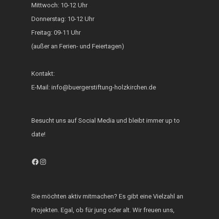
Mittwoch: 10-12 Uhr
Generationsbrücke
Donnerstag: 10-12 Uhr
Fest der Inklusion 
Freitag: 09-11 Uhr
Integration
(außer an Ferien- und Feiertagen)
KUKU im Lerncafé
Kontakt:
Die Bürgerstiftung
E-Mail: info@buergerstiftung-holzkirchen.de
engagiert sich für d
Ukraine
Besucht uns auf Social Media und bleibt immer up to
date!
Facebook
Instagram
Sie möchten aktiv mitmachen? Es gibt eine Vielzahl an
Projekten. Egal, ob für jung oder alt. Wir freuen uns,