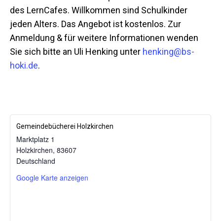
des LernCafes. Willkommen sind Schulkinder
jeden Alters. Das Angebot ist kostenlos. Zur
Anmeldung & für weitere Informationen wenden
Sie sich bitte an Uli Henking unter
henking@bs-
hoki.de
.
Gemeindebücherei Holzkirchen
Marktplatz 1
Holzkirchen
,
83607
Mit dem
Deutschland
Laden der
Karte
Google Karte anzeigen
akzeptieren
Sie die
Datenschutzerklärung
von