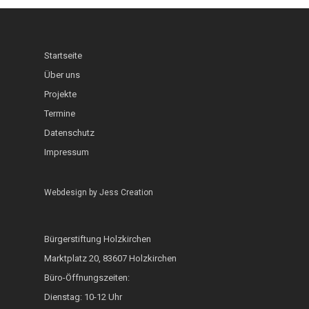
Schaufenster
Interkultureller Gar
Holzkirchner Blues
Lerncafé
Heimat & Umwelt
InKuGa
Jazztage
Geo-Lehrpfad Holzk
Abgeschlossen
Startseite
Sprachlernwerkstat
Offene Bühne
Über uns
Café International
Projekte
Toms Treff Internat
MarktCafé
Termine
Integration durch A
Datenschutz
Impressum
Bunte Bänke
Hoki isst bunt
Webdesign by
Jess Creation
ZAMMA Tanzen
Bürgerstiftung Holzkirchen
Interkulturelle Woc
Marktplatz 20, 83607 Holzkirchen
FOKUS
Büro-Öffnungszeiten:
Heimatkalender
Dienstag: 10-12 Uhr