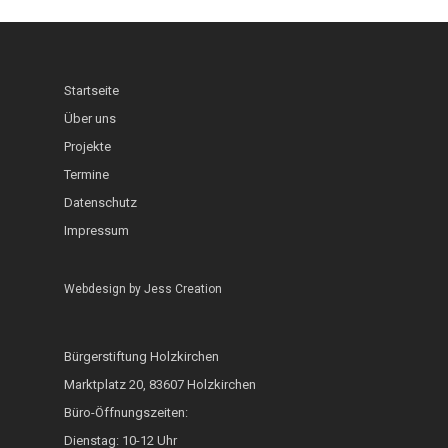
Schaufenster
Interkultureller Gar
Holzkirchner Blues
Lerncafé
Heimat & Umwelt
InKuGa
Jazztage
Geo-Lehrpfad Holzk
Abgeschlossen
Startseite
Sprachlernwerkstat
Offene Bühne
Café International
Über uns
Toms Treff Internat
Projekte
MarktCafé
Termine
Integration durch A
Datenschutz
Impressum
Bunte Bänke
Hoki isst bunt
Webdesign by
Jess Creation
ZAMMA Tanzen
Interkulturelle Woc
Bürgerstiftung Holzkirchen
Marktplatz 20, 83607 Holzkirchen
FOKUS
Büro-Öffnungszeiten:
Heimatkalender
Dienstag: 10-12 Uhr