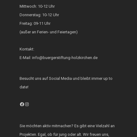
Mittwoch: 10-12 Uhr
Generationsbrücke
Donnerstag: 10-12 Uhr
Fest der Inklusion 
Freitag: 09-11 Uhr
Integration
(außer an Ferien- und Feiertagen)
KUKU im Lerncafé
Kontakt:
Die Bürgerstiftung
E-Mail: info@buergerstiftung-holzkirchen.de
engagiert sich für d
Ukraine
Besucht uns auf Social Media und bleibt immer up to
date!
Facebook
Instagram
Sie möchten aktiv mitmachen? Es gibt eine Vielzahl an
Projekten. Egal, ob für jung oder alt. Wir freuen uns,