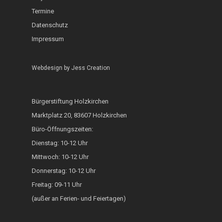
ZAMMA Tanzen
Termine
Datenschutz
Interkulturelle Woc
Impressum
FOKUS
Heimatkalender
Webdesign by
Jess Creation
Generationsbrücke
Bürgerstiftung Holzkirchen
Fest der Inklusion 
Marktplatz 20, 83607 Holzkirchen
Integration
Büro-Öffnungszeiten:
KUKU im Lerncafé
Dienstag: 10-12 Uhr
Mittwoch: 10-12 Uhr
Die Bürgerstiftung
Donnerstag: 10-12 Uhr
engagiert sich für d
Freitag: 09-11 Uhr
Ukraine
(außer an Ferien- und Feiertagen)