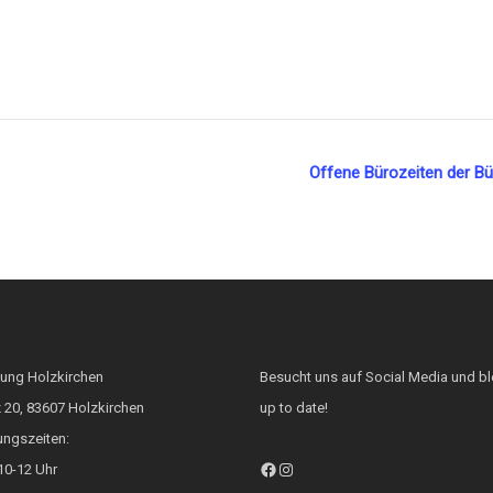
Offene Bürozeiten der Bü
tung Holzkirchen
Besucht uns auf Social Media und bl
 20, 83607 Holzkirchen
up to date!
ungszeiten:
Facebook
Instagram
10-12 Uhr