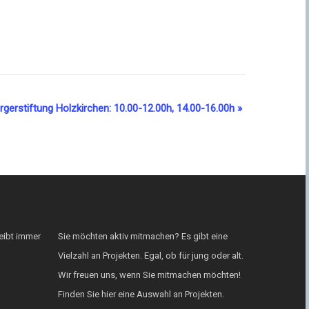
rgerstiftung Holzkirchen: 10.00-12.00h, 14.00-16.00h
»
eibt immer
Sie möchten aktiv mitmachen? Es gibt eine
Vielzahl an Projekten. Egal, ob für jung oder alt.
Wir freuen uns, wenn Sie mitmachen möchten!
Finden Sie hier eine Auswahl an Projekten.