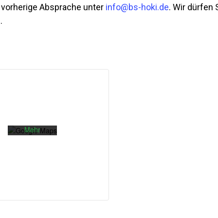
m vorherige Absprache unter
info@bs-hoki.de
. Wir dürfen
.
Mit dem
Laden der
Karte
akzeptieren
Sie die
Datenschutzerklärung
von
Google.
Mehr
erfahren
Karte
laden
Google
Maps immer
entsperren