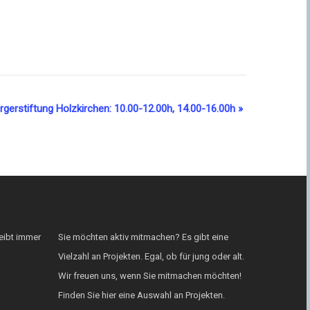
rgerstiftung Holzkirchen: 10.00-12.00h, 14.00-16.00h
»
eibt immer
Sie möchten aktiv mitmachen? Es gibt eine
Vielzahl an Projekten. Egal, ob für jung oder alt.
Wir freuen uns, wenn Sie mitmachen möchten!
Finden Sie hier eine Auswahl an Projekten.