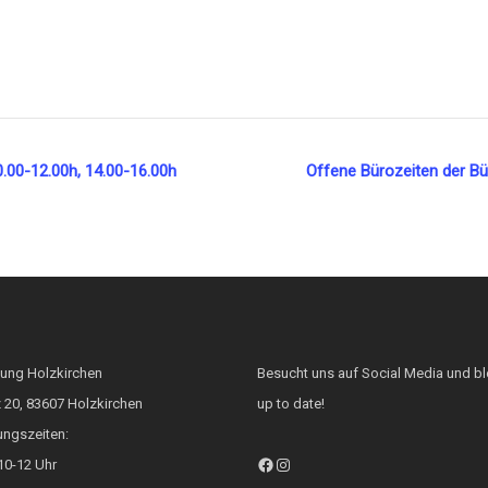
0.00-12.00h, 14.00-16.00h
Offene Bürozeiten der Bü
tung Holzkirchen
Besucht uns auf Social Media und bl
 20, 83607 Holzkirchen
up to date!
ungszeiten:
Facebook
Instagram
10-12 Uhr