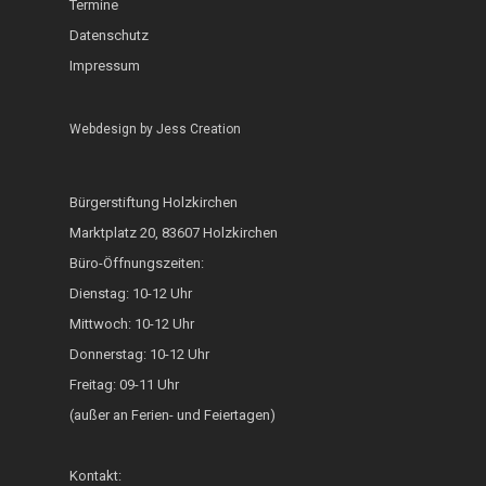
Termine
ZAMMA Tanzen
Datenschutz
Interkulturelle Woc
Impressum
FOKUS
Webdesign by
Jess Creation
Heimatkalender
Generationsbrücke
Bürgerstiftung Holzkirchen
Fest der Inklusion 
Marktplatz 20, 83607 Holzkirchen
Integration
Büro-Öffnungszeiten:
Dienstag: 10-12 Uhr
KUKU im Lerncafé
Mittwoch: 10-12 Uhr
Die Bürgerstiftung
Donnerstag: 10-12 Uhr
engagiert sich für d
Freitag: 09-11 Uhr
Ukraine
(außer an Ferien- und Feiertagen)
Kontakt: