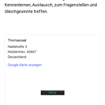
Kennenlernen, Austausch, zum Fragenstellen und
Gleichgesinnte treffen.
Thomassaal
Haidstraße 3
Holzkirchen
,
83607
Mit dem
Deutschland
Laden der
Karte
Google Karte anzeigen
akzeptieren
Sie die
Datenschutzerklärung
von
Google.
Mehr
erfahren