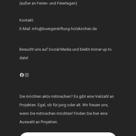
(außer an Ferien- und Feiertagen)
Fest der Inklusion 
Integration
Kontakt:
KUKU im Lerncafé
E-Mail: info@buergerstiftung-holzkirchen.de
Die Bürgerstiftung
engagiert sich für d
Besucht uns auf Social Media und bleibt immer up to
Ukraine
date!
Facebook
Instagram
Sie möchten aktiv mitmachen? Es gibt eine Vielzahl an
Projekten. Egal, ob für jung oder alt. Wir freuen uns,
wenn Sie mitmachen möchten! Finden Sie hier eine
Auswahl an Projekten.