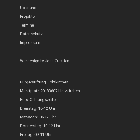
InKuGa
Jazztage
Über uns
Geo-Lehrpfad Holzk
Abgeschlossen
Projekte
Sprachlernwerkstat
Offene Bühne
Café International
Termine
Toms Treff Internat
MarktCafé
Datenschutz
Impressum
Integration durch A
Bunte Bänke
Webdesign by
Jess Creation
Hoki isst bunt
Bürgerstiftung Holzkirchen
ZAMMA Tanzen
Marktplatz 20, 83607 Holzkirchen
Interkulturelle Woc
Büro-Öffnungszeiten:
Dienstag: 10-12 Uhr
FOKUS
Mittwoch: 10-12 Uhr
Heimatkalender
Donnerstag: 10-12 Uhr
Generationsbrücke
Freitag: 09-11 Uhr